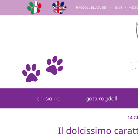
»
»
RAGDOLL BLUQUEEN
NEWS
VIDE
chi siamo
gatti ragdoll
14 G
Il dolcissimo carat