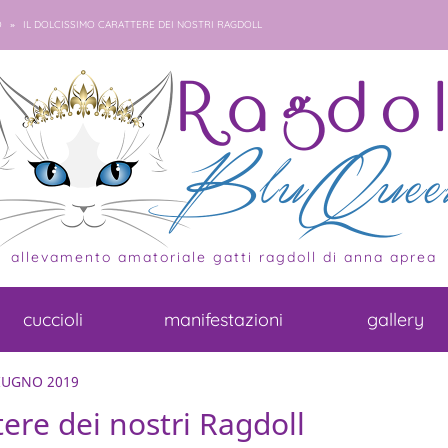
»
O
IL DOLCISSIMO CARATTERE DEI NOSTRI RAGDOLL
allevamento amatoriale gatti ragdoll di anna aprea
cuccioli
manifestazioni
gallery
IUGNO 2019
tere dei nostri Ragdoll