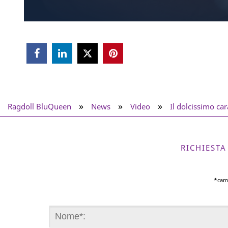



»
»
»
Ragdoll BluQueen
News
Video
Il dolcissimo car
RICHIEST
*cam