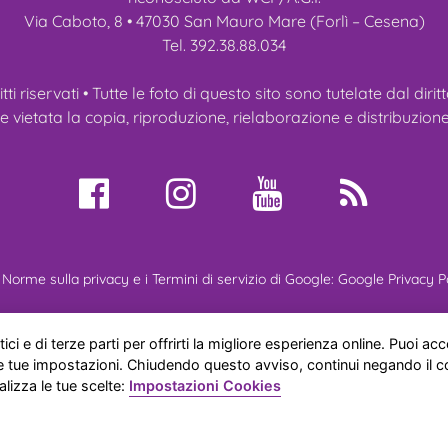
Via Caboto, 8 • 47030 San Mauro Mare (Forlì – Cesena)
Tel. 392.38.88.034
ritti riservati • Tutte le foto di questo sito sono tutelate dal diri
vietata la copia, riproduzione, rielaborazione e distribuzione
Norme sulla privacy e i Termini di servizio di Google:
Google Privacy P
ei Ragdoll
Gatti Ragdoll
Cuccioli
Manifestazioni
Novità
Ref
ici e di terze parti per offrirti la migliore esperienza online. Puoi acce
 le tue impostazioni. Chiudendo questo avviso, continui negando il 
alizza le tue scelte:
Impostazioni Cookies
e gatti ragdoll di Anna Aprea
© 2026
|
Privacy Policy
|
Cookie
Impostazione Cookies
