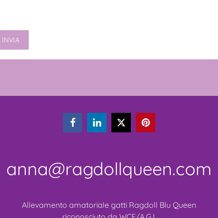



anna@ragdollqueen.com
Allevamento amatoriale gatti Ragdoll Blu Queen
riconosciuto da WCF/A.G.I.