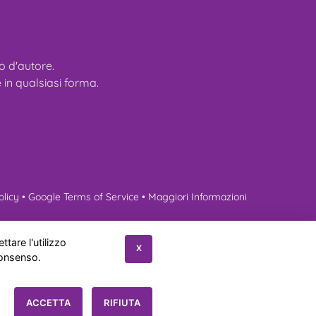
tto d'autore.
 in qualsiasi forma.
olicy
•
Google Terms of Service
•
Maggiori Informazioni
erenze
Contatti
ttare l'utilizzo
X
consenso.
s Policy
|
Sitemap
ACCETTA
RIFIUTA