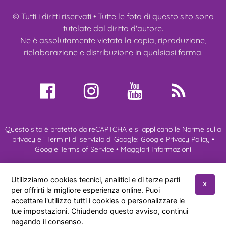
© Tutti i diritti riservati • Tutte le foto di questo sito sono
tutelate dal diritto d'autore.
Ne è assolutamente vietata la copia, riproduzione,
rielaborazione e distribuzione in qualsiasi forma.
Questo sito è protetto da reCAPTCHA e si applicano le Norme sulla
privacy e i Termini di servizio di Google:
Google Privacy Policy
•
Google Terms of Service
•
Maggiori Informazioni
Chi Siamo
Miei Ragdoll
Gatti Ragdoll
Cuccioli
Utilizziamo cookies tecnici, analitici e di terze parti
X
per offrirti la migliore esperienza online. Puoi
Manifestazioni
Novità
Referenze
Contatti
accettare l'utilizzo tutti i cookies o personalizzare le
tue impostazioni. Chiudendo questo avviso, continui
Allevamento Amatoriale gatti ragdoll di Anna Aprea
© 2026
|
negando il consenso.
Privacy Policy
|
Cookies Policy
|
Sitemap