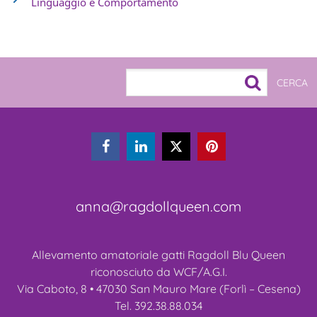
Linguaggio e Comportamento



anna@ragdollqueen.com
Allevamento amatoriale gatti Ragdoll Blu Queen
riconosciuto da WCF/A.G.I.
Via Caboto, 8 • 47030 San Mauro Mare (Forlì – Cesena)
Tel. 392.38.88.034