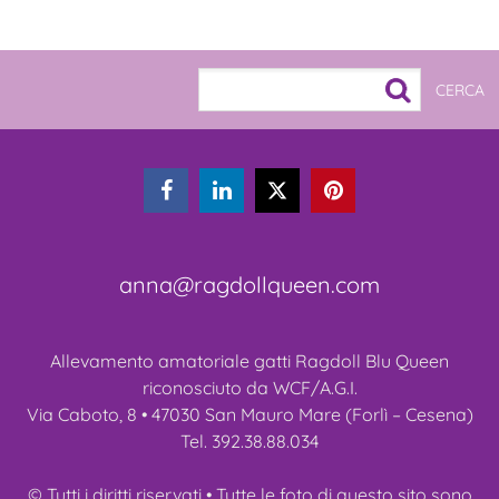



anna@ragdollqueen.com
Allevamento amatoriale gatti Ragdoll Blu Queen
riconosciuto da WCF/A.G.I.
Via Caboto, 8 • 47030 San Mauro Mare (Forlì – Cesena)
Tel. 392.38.88.034
© Tutti i diritti riservati • Tutte le foto di questo sito sono