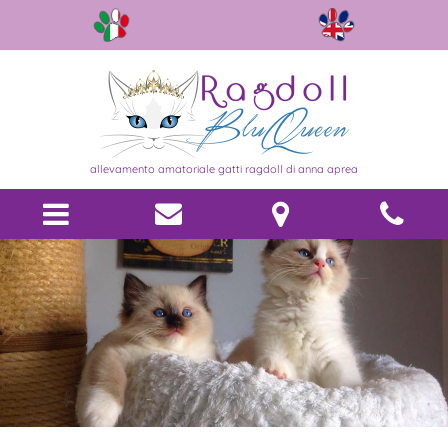
allevamento amatoriale gatti ragdoll di anna aprea