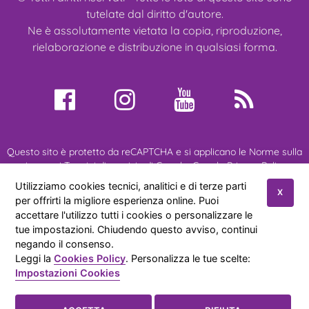
tutelate dal diritto d'autore.
Ne è assolutamente vietata la copia, riproduzione,
rielaborazione e distribuzione in qualsiasi forma.
Questo sito è protetto da reCAPTCHA e si applicano le Norme sulla
privacy e i Termini di servizio di Google:
Google Privacy Policy
•
Google Terms of Service
•
Maggiori Informazioni
Utilizziamo cookies tecnici, analitici e di terze parti
X
per offrirti la migliore esperienza online. Puoi
accettare l'utilizzo tutti i cookies o personalizzare le
Chi Siamo
Miei Ragdoll
Gatti Ragdoll
Cuccioli
tue impostazioni. Chiudendo questo avviso, continui
Manifestazioni
Novità
Referenze
Contatti
negando il consenso.
Leggi la
Cookies Policy
. Personalizza le tue scelte:
Allevamento Amatoriale gatti ragdoll di Anna Aprea
© 2026
|
Impostazioni Cookies
Privacy Policy
|
Cookies Policy
|
Sitemap
Impostazione Cookies
