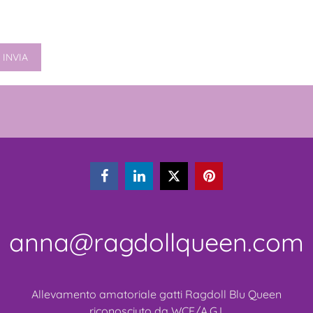



anna@ragdollqueen.com
Allevamento amatoriale gatti Ragdoll Blu Queen
riconosciuto da WCF/A.G.I.