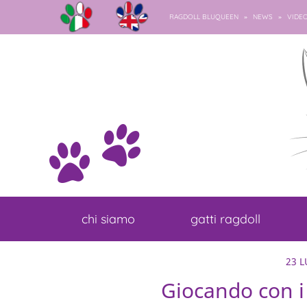
»
»
RAGDOLL BLUQUEEN
NEWS
VIDE
chi siamo
gatti ragdoll
23 L
Giocando con i