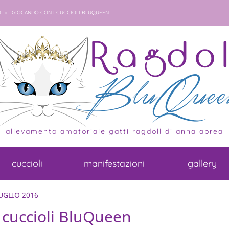
»
O
GIOCANDO CON I CUCCIOLI BLUQUEEN
allevamento amatoriale gatti ragdoll di anna aprea
cuccioli
manifestazioni
gallery
UGLIO 2016
 cuccioli BluQueen