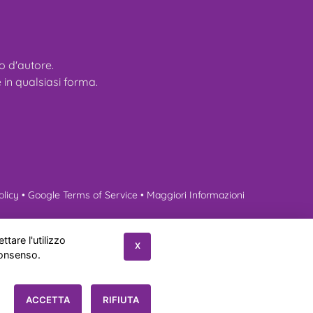
tto d'autore.
 in qualsiasi forma.
olicy
•
Google Terms of Service
•
Maggiori Informazioni
erenze
Contatti
ttare l'utilizzo
X
consenso.
s Policy
|
Sitemap
ACCETTA
RIFIUTA