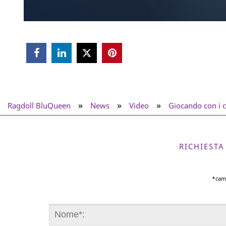



»
»
»
Ragdoll BluQueen
News
Video
Giocando con i 
RICHIEST
*cam