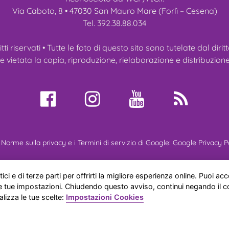
Via Caboto, 8 • 47030 San Mauro Mare (Forlì – Cesena)
Tel. 392.38.88.034
ritti riservati • Tutte le foto di questo sito sono tutelate dal diri
vietata la copia, riproduzione, rielaborazione e distribuzione
Norme sulla privacy e i Termini di servizio di Google:
Google Privacy P
ei Ragdoll
Gatti Ragdoll
Cuccioli
Manifestazioni
Novità
Ref
ici e di terze parti per offrirti la migliore esperienza online. Puoi acce
 le tue impostazioni. Chiudendo questo avviso, continui negando il 
alizza le tue scelte:
Impostazioni Cookies
e gatti ragdoll di Anna Aprea
© 2026
|
Privacy Policy
|
Cookie
Impostazione Cookies
