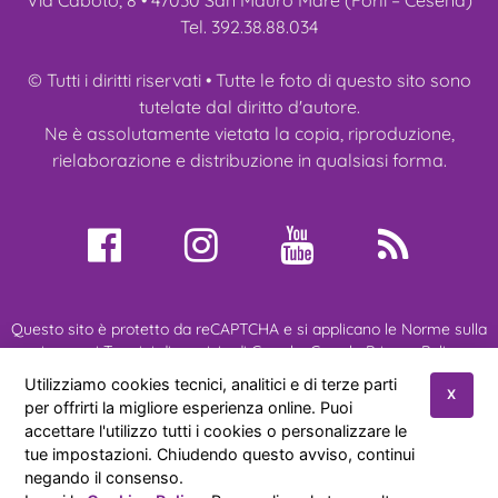
Tel. 392.38.88.034
© Tutti i diritti riservati • Tutte le foto di questo sito sono
tutelate dal diritto d'autore.
Ne è assolutamente vietata la copia, riproduzione,
rielaborazione e distribuzione in qualsiasi forma.
Questo sito è protetto da reCAPTCHA e si applicano le Norme sulla
privacy e i Termini di servizio di Google:
Google Privacy Policy
•
Google Terms of Service
•
Maggiori Informazioni
Utilizziamo cookies tecnici, analitici e di terze parti
X
per offrirti la migliore esperienza online. Puoi
accettare l'utilizzo tutti i cookies o personalizzare le
Chi Siamo
Miei Ragdoll
Gatti Ragdoll
Cuccioli
tue impostazioni. Chiudendo questo avviso, continui
Manifestazioni
Novità
Referenze
Contatti
negando il consenso.