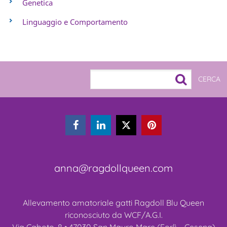
Genetica
Linguaggio e Comportamento



anna@ragdollqueen.com
Allevamento amatoriale gatti Ragdoll Blu Queen
riconosciuto da WCF/A.G.I.
Via Caboto, 8 • 47030 San Mauro Mare (Forlì – Cesena)